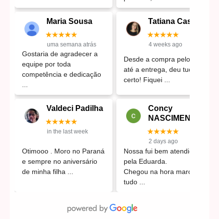
Maria Sousa
Tatiana Castro
★★★★★
★★★★★
uma semana atrás
4 weeks ago
Gostaria de agradecer a
Desde a compra pelo site
equipe por toda
até a entrega, deu tudo
competência e dedicação
certo! Fiquei
Valdeci Padilha
Concy
NASCIMENTO
★★★★★
★★★★★
in the last week
2 days ago
Nossa fui bem atendida
Otimooo . Moro no Paraná
pela Eduarda.
e sempre no aniversário
Chegou na hora marcada
de minha filha
tudo