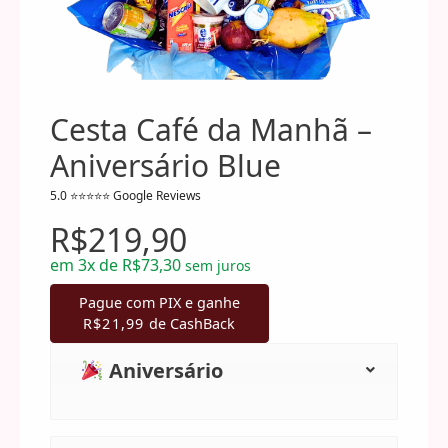
Cesta Café da Manhã –
Aniversário Blue
R$
219,90
em
3x de
R$
73,30
sem juros
Pague com PIX e ganhe
R$
21,99
de CashBack
Aniversário