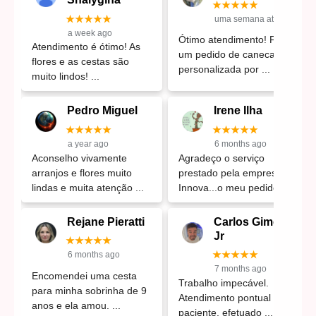
★★★★★
★★★★★
uma semana atrás
a week ago
Ótimo atendimento! Fiz
Atendimento é ótimo! As
um pedido de caneca
flores e as cestas são
personalizada por
muito lindos!
Pedro Miguel
Irene Ilha
★★★★★
★★★★★
a year ago
6 months ago
Aconselho vivamente
Agradeço o serviço
arranjos e flores muito
prestado pela empresa
lindas e muita atenção
Innova...o meu pedido
Rejane Pieratti
Carlos Gimenez
Jr
★★★★★
★★★★★
6 months ago
7 months ago
Encomendei uma cesta
Trabalho impecável.
para minha sobrinha de 9
Atendimento pontual e
anos e ela amou.
paciente, efetuado