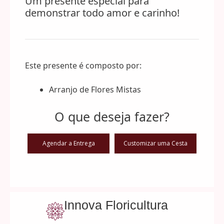
Um presente especial para
Extra
demonstrar todo amor e carinho!
G
quantidade
Este presente é composto por:
Arranjo de Flores Mistas
O que deseja fazer?
Agendar a Entrega
Customizar uma Cesta
Innova Floricultura