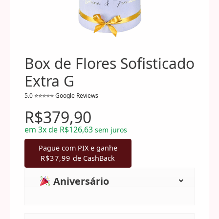
Box de Flores Sofisticado
Extra G
R$
379,90
em
3x de
R$
126,63
sem juros
Pague com PIX e ganhe
R$
37,99
de CashBack
Aniversário