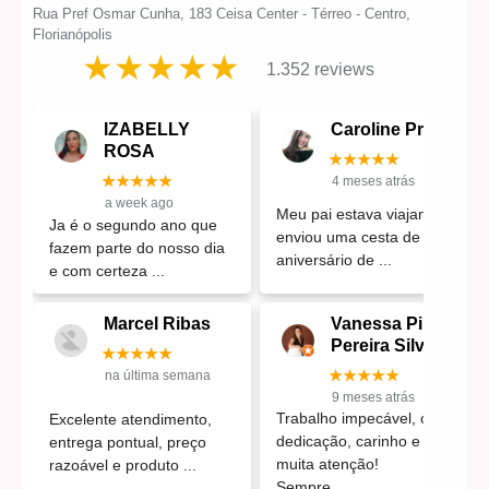
Rua Pref Osmar Cunha, 183 Ceisa Center - Térreo - Centro,
Florianópolis
★★★★★
1.352 reviews
IZABELLY
Caroline Prates
ROSA
★★★★★
★★★★★
4 meses atrás
a week ago
Meu pai estava viajando e
Ja é o segundo ano que
enviou uma cesta de
fazem parte do nosso dia
aniversário de
e com certeza
Marcel Ribas
Vanessa Pinz
Pereira Silveira
★★★★★
★★★★★
na última semana
9 meses atrás
Trabalho impecável, com
Excelente atendimento,
dedicação, carinho e
entrega pontual, preço
muita atenção!
razoável e produto
Sempre