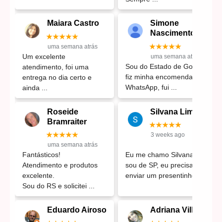
Maiara Castro
Simone
Nascimento
★★★★★
★★★★★
uma semana atrás
Um excelente
uma semana atrás
Sou do Estado de Goiás,
atendimento, foi uma
fiz minha encomenda pelo
entrega no dia certo e
WhatsApp, fui
ainda
Roseide
Silvana Lima
Bramraiter
★★★★★
★★★★★
3 weeks ago
uma semana atrás
Fantásticos!
Eu me chamo Silvana e
Atendimento e produtos
sou de SP, eu precisava
excelente.
enviar um presentinho
Sou do RS e solicitei
Eduardo Airoso
Adriana Villares