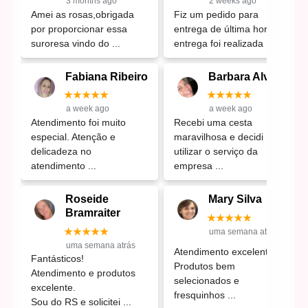
3 months ago
2 weeks ago
Amei as rosas,obrigada
Fiz um pedido para
por proporcionar essa
entrega de última hora e a
suroresa vindo do
entrega foi realizada
Fabiana Ribeiro
Barbara Alves
★★★★★
★★★★★
a week ago
a week ago
Atendimento foi muito
Recebi uma cesta
especial. Atenção e
maravilhosa e decidi
delicadeza no
utilizar o serviço da
atendimento
empresa
Roseide
Mary Silva
Bramraiter
★★★★★
★★★★★
uma semana atrás
uma semana atrás
Atendimento excelente
Fantásticos!
Produtos bem
Atendimento e produtos
selecionados e
excelente.
fresquinhos
Sou do RS e solicitei