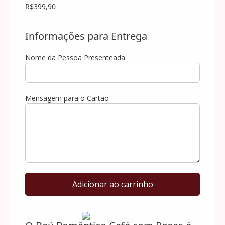
R$399,90
Informações para Entrega
Nome da Pessoa Presenteada
Mensagem para o Cartão
Baú
Adicionar ao carrinho
Romântico
Café
com