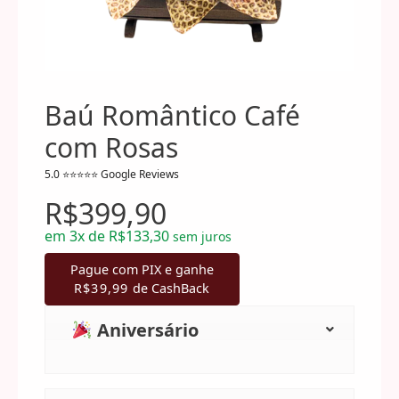
Baú Romântico Café
com Rosas
R$
399,90
em
3x de
R$
133,30
sem juros
Pague com PIX e ganhe
R$
39,99
de CashBack
Aniversário