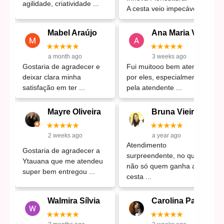
agilidade, criatividade
A cesta veio impecável,
Mabel Araújo
Ana Maria Vieira
★★★★★
★★★★★
a month ago
3 weeks ago
Gostaria de agradecer e
Fui muitooo bem atendida
deixar clara minha
por eles, especialmente
satisfação em ter
pela atendente
Mayre Oliveira
Bruna Vieira
★★★★★
★★★★★
2 weeks ago
a year ago
Atendimento
Gostaria de agradecer a
surpreendente, no qual
Ytauana que me atendeu
não só quem ganha a
super bem entregou
cesta
Walmira Sílvia
Carolina Paiva
★★★★★
★★★★★