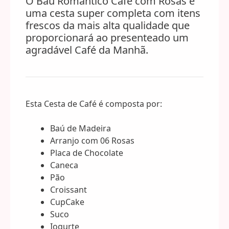
O Baú Romântico Café com Rosas é
Rosas
uma cesta super completa com itens
quantidade
frescos da mais alta qualidade que
proporcionará ao presenteado um
agradável Café da Manhã.
Esta Cesta de Café é composta por:
Baú de Madeira
Arranjo com 06 Rosas
Placa de Chocolate
Caneca
Pão
Croissant
CupCake
Suco
Iogurte