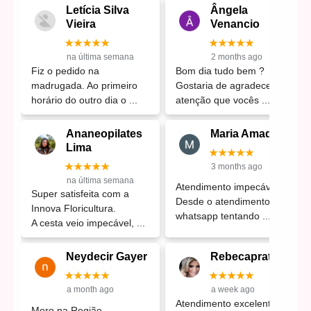
Letícia Silva
Ângela
Vieira
Venancio
★★★★★
★★★★★
na última semana
2 months ago
Fiz o pedido na
Bom dia tudo bem ?
madrugada. Ao primeiro
Gostaria de agradecer a
horário do outro dia o
atenção que vocês
Ananeopilates
Maria Amadeo
Lima
★★★★★
★★★★★
3 months ago
na última semana
Atendimento impecável,.
Super satisfeita com a
Desde o atendimento no
Innova Floricultura.
whatsapp tentando
A cesta veio impecável,
Neydecir Gayer
Rebecapratt
★★★★★
★★★★★
a month ago
a week ago
Atendimento excelente.
Moro na Região