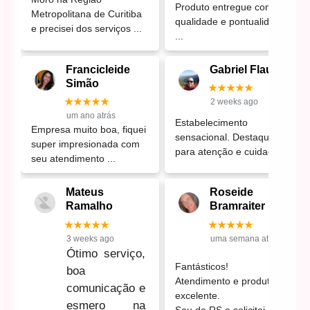
Produto entregue com
Metropolitana de Curitiba
qualidade e pontualidade.
e precisei dos serviços
Francicleide
Gabriel Flausino
Simão
★★★★★
★★★★★
2 weeks ago
um ano atrás
Estabelecimento
Empresa muito boa, fiquei
sensacional. Destaque
super impresionada com
para atenção e cuidado
seu atendimento
Mateus
Roseide
Ramalho
Bramraiter
★★★★★
★★★★★
3 weeks ago
uma semana atrás
Ótimo serviço,
Fantásticos!
boa
Atendimento e produtos
comunicação e
excelente.
esmero na
Sou do RS e solicitei